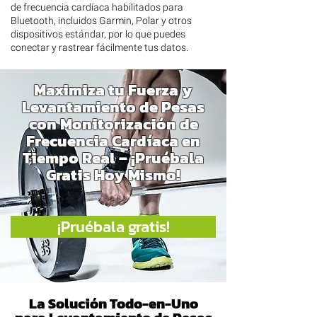
de frecuencia cardíaca habilitados para
Bluetooth, incluidos Garmin, Polar y otros
dispositivos estándar, por lo que puedes
conectar y rastrear fácilmente tus datos.
Maximiza tu Fuerza y
Levantamiento de Pesas
con Monitorización de
Frecuencia Cardíaca en
Tiempo Real – ¡Pruébala
Gratis Hoy Mismo!
¡Pruébala gratis!
La Solución Todo-en-Uno