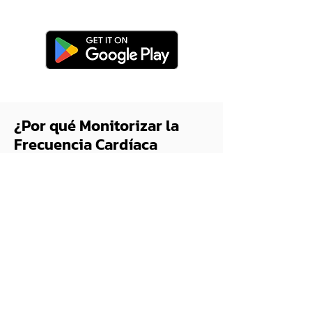
¿Por qué Monitorizar la
Frecuencia Cardíaca
Durante el Entrenamiento
de Fuerza?
La mayoría de las personas asocian la
monitorización de la frecuencia cardíaca con
el cardio, pero es igualmente valiosa para la
musculación. El seguimiento de tu frecuencia
cardíaca durante tus sesiones de fuerza te
proporciona información clave sobre tu
carga interna, dándote una imagen más
clara del esfuerzo que está haciendo tu
cuerpo: