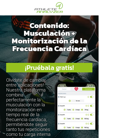
Contenido:
Musculación +
Monitorización de la
Frecuencia Cardíaca
¡Pruébala gratis!
Olvídate de cambiar
entre aplicaciones!
Nuestra plataforma
combina
perfectamente la
musculación con la
monitorización en
tiempo real de la
frecuencia cardíaca,
permitiéndote seguir
tanto tus repeticiones
como tu carga interna