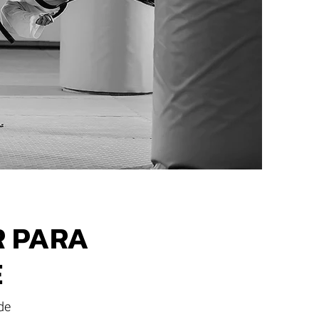
R PARA
E
de