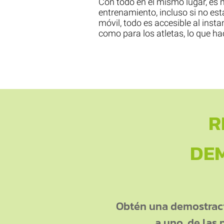
Con todo en el mismo lugar, es m
entrenamiento, incluso si no está
móvil, todo es accesible al inst
como para los atletas, lo que hac
R
DE
Obtén una demostraci
a uno, de las 