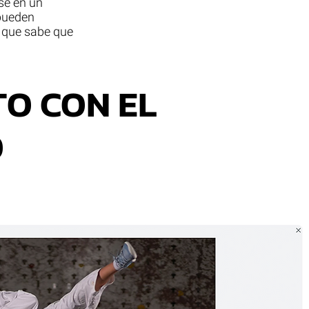
se en un
 pueden
 que sabe que
O CON EL
O