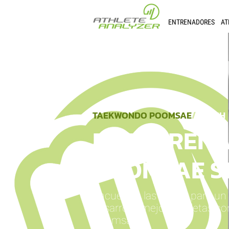
ENTRENADORES
AT
TAEKWONDO POOMSAE
/
COACH
EL ENTREN
POOMSAE SE
Encuentre las claves para u
desarrolle mejores atletas co
Poomsae.