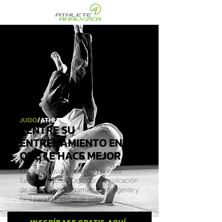
JUDO
/
ATHLETE
CENTRE SU
ENTRENAMIENTO EN LO
QUE LE HACE MEJOR
Encuentre sus verdaderos puntos
fuertes y débiles. Descubra la aplicación
de análisis y entrenamiento inteligente y
fácil para los atletas de judo.