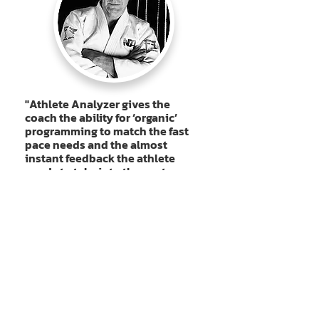
"Athlete Analyzer gives the
coach the ability for ‘organic’
programming to match the fast
pace needs and the almost
instant feedback the athlete
needs to take into the next
training session or event. It would
have been a very welcomed tool
for me both as an athlete and a
coach especially on the World
class level."
Neil Adams MBE
World Champion, 2x Olympic Silver Medallist, 5x
European Champion, 21x British Champion, 1996 GB
Olympic Coach, VJF National Coach, IJF World Judo