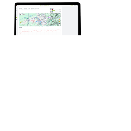
Integraciones con Garmin y
Polar
Athlete Analyzer se integra con dispositivos
Garmin y Polar para ofrecerte información
detallada sobre el entrenamiento y la
recuperación de tus atletas. Sincroniza los
datos de frecuencia cardíaca, HRV y sueño
para ajustar las cargas de entrenamiento y
evitar el sobreentrenamiento, asegurando que
los luchadores se mantengan en su mejor
forma.