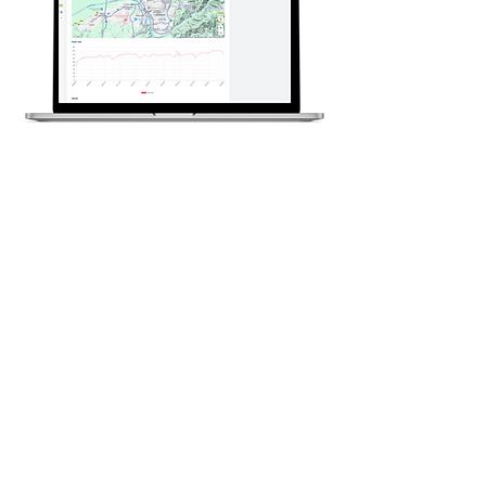
Integraciones con Garmin y
Polar
Athlete Analyzer se integra con dispositivos
Garmin y Polar para ofrecerte información
detallada sobre el entrenamiento y la
recuperación de tus boxeadores. Sincroniza
los datos de frecuencia cardíaca, HRV y sueño
para monitorear la recuperación y ajustar la
intensidad del entrenamiento, evitando el
sobreentrenamiento.