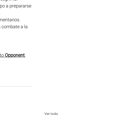
ipo a prepararse 
.
mentarios. 
 combate a la 
to 
Opponent 
Ver todo