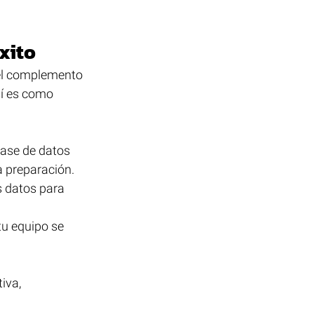
xito
el complemento 
sí es como 
ase de datos 
a preparación.
s datos para 
tu equipo se 
iva, 