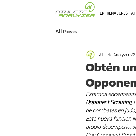
ENTRENADORES
AT
All Posts
Athlete Analyzer
23
Obtén un
Opponen
Estamos encantados 
Opponent Scouting
,
de combates en judo, 
Esta nueva función lle
propio desempeño, si
Con Opponent Scouti