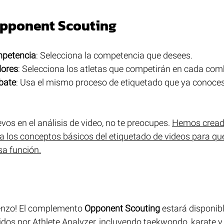
pponent Scouting
mpetencia
: Selecciona la competencia que desees.
dores
: Selecciona los atletas que competirán en cada com
bate
: Usa el mismo proceso de etiquetado que ya conoces
vos en el análisis de video, no te preocupes. 
Hemos creado
ta los conceptos básicos del etiquetado de videos para qu
a función.
ienzo! El complemento 
Opponent Scouting
 estará disponib
dos por Athlete Analyzer, incluyendo taekwondo, karate y