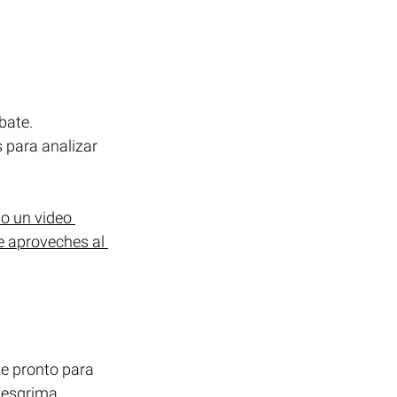
bate.
 para analizar 
 un video 
e aproveches al 
le pronto para 
 esgrima. 