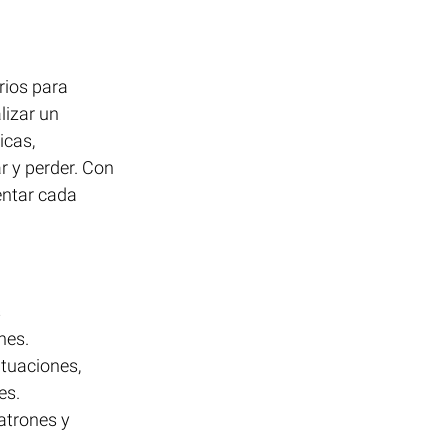
rios para 
izar un 
cas, 
 y perder. Con 
ntar cada 
 
nes.
tuaciones, 
es.
atrones y 