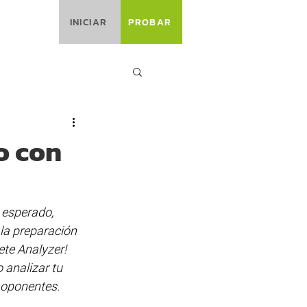
INICIAR
PROBAR
o con
esperado, 
la preparación 
te Analyzer! 
 analizar tu 
oponentes. 