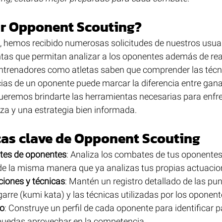
ar Opponent Scouting?
s, hemos recibido numerosas solicitudes de nuestros usua
ntas que permitan analizar a los oponentes además de real
entrenadores como atletas saben que comprender las técni
ias de un oponente puede marcar la diferencia entre ganar
eremos brindarte las herramientas necesarias para enfre
a y una estrategia bien informada.
cas clave de Opponent Scouting
tes de oponentes
: Analiza los combates de tus oponentes
de la misma manera que ya analizas tus propias actuacio
ciones y técnicas
: Mantén un registro detallado de las pun
garre (kumi kata) y las técnicas utilizadas por los oponent
to
: Construye un perfil de cada oponente para identificar p
puedas aprovechar en la competencia.