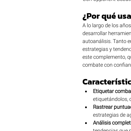
¿Por qué us
A lo largo de los año
desarrollar herramie
autoanálisis. Tanto 
estrategias y tendenc
este complemento, qu
combate con confianz
Característi
Etiquetar comba
etiquetándolos, 
Rastrear puntua
estrategias de a
Análisis comple
tendencias que 