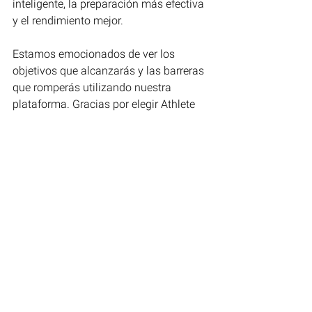
inteligente, la preparación más efectiva 
y el rendimiento mejor.
Estamos emocionados de ver los 
objetivos que alcanzarás y las barreras 
que romperás utilizando nuestra 
plataforma. Gracias por elegir Athlete 
Analyzer como tu compañero en el 
progreso atlético.
Con Athlete Analyzer, no solo estarás 
preparado para la competición; estarás 
preparado para ganar.
Ver todo
Entradas recientes