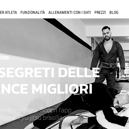
ER ATLETA
FUNZIONALITÀ
ALLENAMENTI CON I DATI
PREZZI
BLOG
ORE
 SEGRETI DELLE
CE MIGLIORI
mento migliore. Scopri l'app
 per il jiu-jitsu brasiliano.