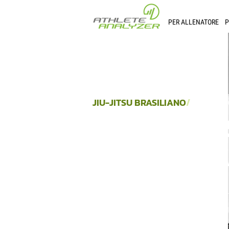
PER ALLENATORE
P
JIU-JITSU BRASILIANO
/
ALLENAT
SBLOCCA I
PERFORMAN
Scopri i segreti di un allena
smart di analisi e allenamento