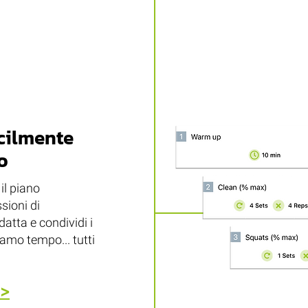
acilmente
o
 il piano
sioni di
datta e condividi i
iamo tempo... tutti
 >