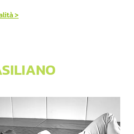
lità >
ASILIANO