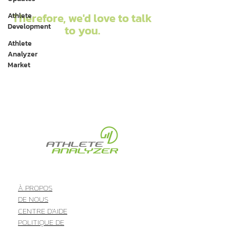
Therefore, we'd love to talk
Athlete
Development
to you.
Athlete
Analyzer
Market
À PROPOS
DE NOUS
CENTRE D'AIDE
POLITIQUE DE