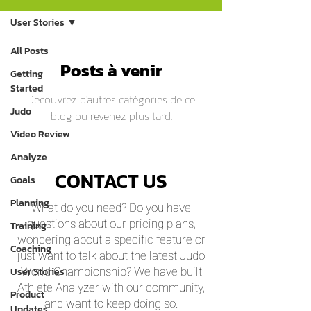
User Stories
All Posts
Posts à venir
Getting
Started
Découvrez d'autres catégories de ce
Judo
blog ou revenez plus tard.
Video Review
Analyze
CONTACT US
Goals
Planning
What do you need? Do you have
questions about our pricing plans,
Training
wondering about a specific feature or
Coaching
just want to talk about the latest Judo
User Stories
World Championship? We have built
Athlete Analyzer with our community,
Product
and want to keep doing so.
Updates