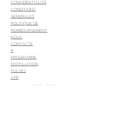
CONFIDENTIALITÉ
CONDITIONS
GENERALES
POLITIQUE DE
REMBOURSEMENT
NOUS
CONTACTE
R
PROGRAMME
D'AFFILIATION
PULSES
APP
FABRIKSGATAN 11
503 38 BORÅS
SWEDEN
info@athleteanalyzer.com
Phone: +46 33-134770
WhatsApp:
+46762959196