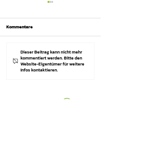
Kommentare
Dieser Beitrag kann nicht mehr
Erzielen Sie einen
Vorstellung der
kommentiert werden. Bitte den
taktischen Vorteil im
App: Echtzeit-
Website-Eigentümer für weitere
Judo mit Opponent
Pulsüberwachun
Infos kontaktieren.
Scouting
Trainer und Te
ÜBER UNS