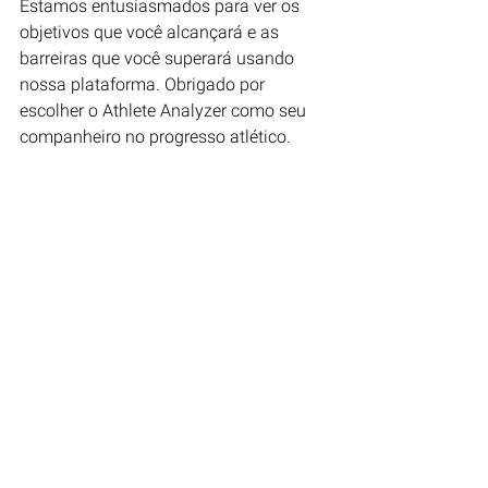
Estamos entusiasmados para ver os 
objetivos que você alcançará e as 
barreiras que você superará usando 
nossa plataforma. Obrigado por 
escolher o Athlete Analyzer como seu 
companheiro no progresso atlético.
Com o Athlete Analyzer, você está mais 
do que preparado para a competição; 
você está preparado para vencer.
Ver tudo
Posts recentes