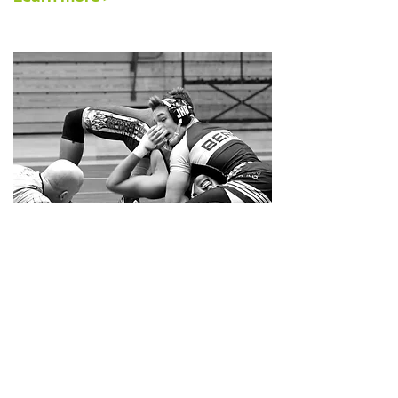
For Wrestling
Athlete Analyzer can elevate training
and performance for wrestlers.
Explore how its tools for training
management, performance analysis,
technical training, video analysis, and