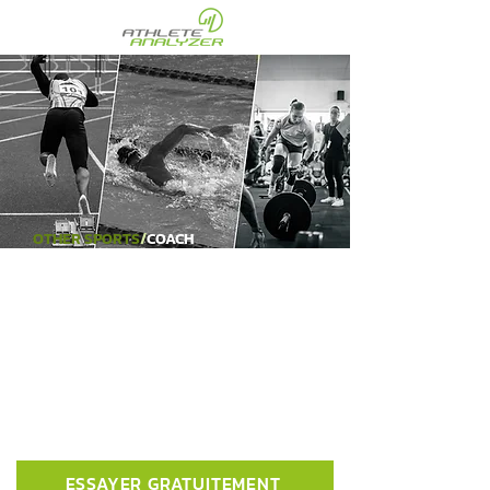
OTHER SPORTS
/
COACH
UNE MEILLEURE
EXPÉRIENCE DE
COACHING
Trouvez les clés d'un meilleur
entraînement. Découvrez l'application
d'analyse et d'entraînement
intelligente pour suivre et contrôler
l'entraînement et les performances.
ESSAYER GRATUITEMENT