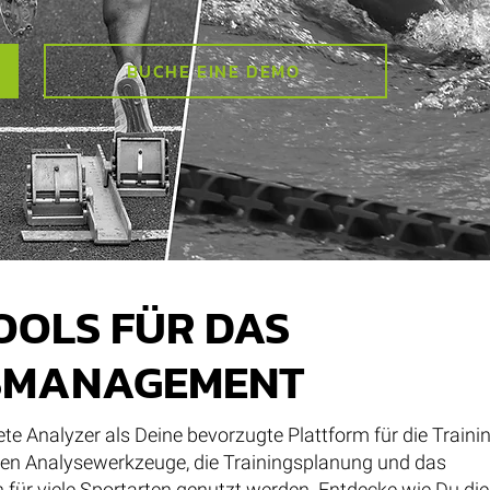
BUCHE EINE DEMO
OOLS FÜR DAS
SMANAGEMENT
lete Analyzer als Deine bevorzugte Plattform für die Train
ken Analysewerkzeuge, die Trainingsplanung und das
für viele Sportarten genutzt werden. Entdecke wie Du di