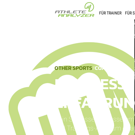
FÜR TRAINER
FÜR 
OTHER SPORTS
/
COACH
EINE BESS
ERFAHRUN
Dein Schlüssel zu besserem 
und Trainings-App zum erfa