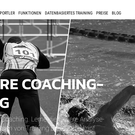
SPORTLER
FUNKTIONEN
DATENBASIERTES TRAINING
PREISE
BLOG
ERE COACHING-
G
Coaching. Lerne die clevere Analyse-
ssen von Training und Wettkampf