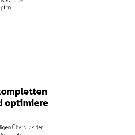
öpfen.
kompletten
d optimiere
igen Überblick der
ler durch