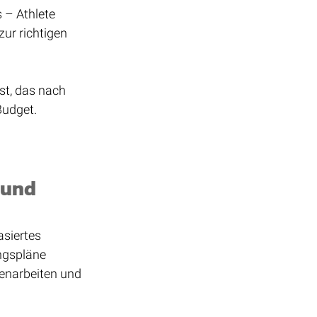
 – Athlete 
ur richtigen 
st, das nach 
Budget.
 und 
siertes 
ngspläne 
enarbeiten und 