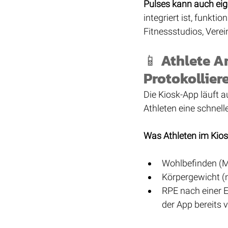
Pulses kann auch ei
integriert ist, funkti
Fitnessstudios, Verei
📱 Athlete A
Protokollier
Die Kiosk-App läuft a
Athleten eine schnell
Was Athleten im Kios
Wohlbefinden (M
Körpergewicht (n
RPE nach einer E
der App bereits