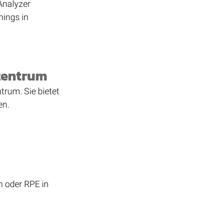
Analyzer 
nings in 
szentrum
trum. Sie bietet 
en.
n oder RPE in 