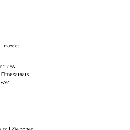
p – mühelos
nd des 
 Fitnesstests 
 wer 
 mit Zielzonen 