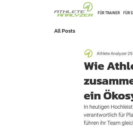
FÜR TRAINER
FÜR 
All Posts
Athlete Analyzer
29
Wie Athl
zusammen
ein Ökos
In heutigen Hochleis
verantwortlich für 
führen ihr Team gleic